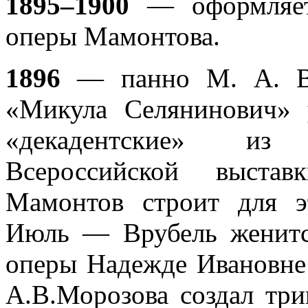
1895–1900
— оформляет 
оперы Мамонтова.
1896
— панно М. А. Вр
«Микула Селянинович»
«декадентские» из 
Всероссийской выста
Мамонтов строит для э
Июль — Врубель женитс
оперы Надежде Ивановне 
А.В.Морозова создал тр