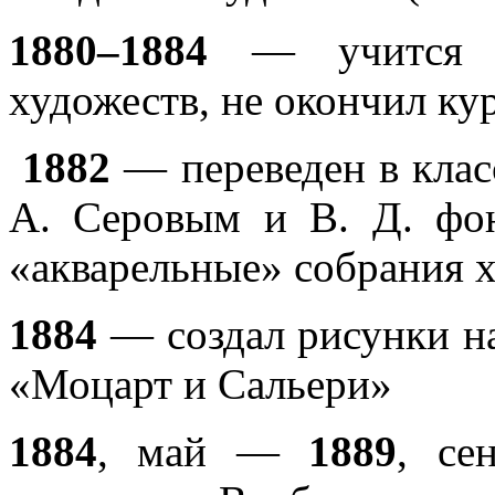
1880–1884
— учится в
художеств, не окончил ку
1882
— переведен в класс
А. Серовым и В. Д. фо
«акварельные» собрания х
1884
— создал рисунки на
«Моцарт и Сальери»
1884
, май —
1889
, се