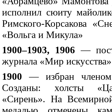
«Абрамцево» Мамонтова 
исполнил сюиту майолик
Римского-Корсакова «Сн
«Вольга и Микула»
1900–1903, 1906
— посто
журнала «Мир искусства»
1900
— избран членом 
Созданы: холсты «Ца
«Сирень». На Всемирно
медалью отмечены ка