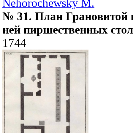
Nehorochewsky M.
№ 31. План Грановитой 
ней пиршественных сто
1744