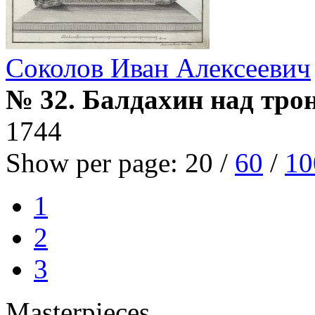
Соколов Иван Алексеевич
№ 32. Балдахин над тро
1744
Show per page:
20
/
60
/
10
1
2
3
Masterpieces