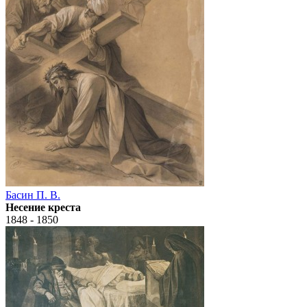
Басин П. В.
Несение креста
1848 - 1850