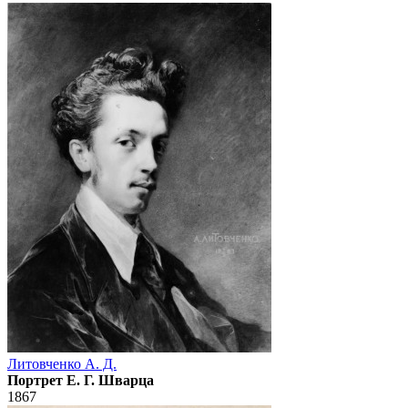
Литовченко А. Д.
Портрет Е. Г. Шварца
1867