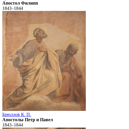
Апостол Филипп
1843–1844
Брюллов К. П.
Апостолы Петр и Павел
1843–1844