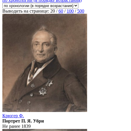
по хронологии (в порядке возрастания)
Выводить на странице:
20
/
60
/
100
/
500
Крюгер Ф.
Портрет П. Я. Убри
Не ранее 1839