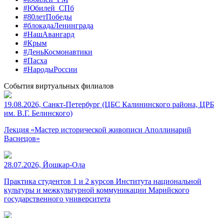
#Юбилей_СПб
#80летПобеды
#блокадаЛенинграда
#НашАвангард
#Крым
#ДеньКосмонавтики
#Пасха
#НародыРоссии
События виртуальных филиалов
19.08.2026, Санкт-Петербург (ЦБС Калининского района, ЦРБ
им. В.Г. Белинского)
Лекция «Мастер исторической живописи Аполлинарий
Васнецов»
28.07.2026, Йошкар-Ола
Практика студентов 1 и 2 курсов Института национальной
культуры и межкультурной коммуникации Марийского
государственного университета