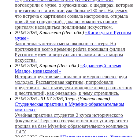
поговорили о музее, о художниках, о шедеврах, которые
притягивают внимание уже больше130 лет. Надеемся,
что встреча с картинами создала настроение, открыла
новый мир ощущений, дала возможность нашим
зрителям насладиться подлинным искусством.
29.06.2026, Кингисепп (Лен. обл.)
«Каникулы в Русском
музее»
Закончилась летняя смена школьного лагеря. На
протяжении всего времени ребята посещали филиал
Русского музея, и виртуально знакомились с миром
искусства.
29.06.2026, Кириши (Лен. обл.)
«Здравствуй, племя
Младое, незнакомое!»
История представляет немало примеров героев среди
молодых. Рассматривая картины, попробовали
представить, как выглядели молодые люди разных эпох
и десятилетий, как одевались, к чему стремились.
29.06.2026 - 01.07.2026, Тверь (Университет)
Студенческая практика в Музейно-образовательном
комплексе
Учебная практика студентов 2 курса исторического
факультета Тверского государственного университета
прошла на базе Музейно-образовательного комплекса
ТвГУ.