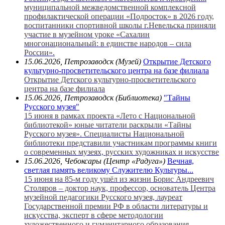
муниципальной межведомственной комплексной
профилактической операции «Подросток» в 2026 году,
воспитанники спортивной школы г.Невельска приняли
участие в музейном уроке «Сахалин
многонациональный: в единстве народов – сила
России».
15.06.2026, Петрозаводск (Музей)
Открытие Детского
культурно-просветительского центра на базе филиала
Открытие Детского культурно-просветительского
центра на базе филиала
15.06.2026, Петрозаводск (Библиотека)
"Тайны
Русского музея"
15 июня в рамках проекта «Лето с Национальной
библиотекой» юные читатели раскрыли «Тайны
Русского музея». Специалисты Национальной
библиотеки представили участникам программы книги
о современных музеях, русских художниках и искусстве
15.06.2026, Чебоксары (Центр «Радуга»)
Вечная,
светлая память великому Служителю Культуры...
15 июня на 85-м году ушёл из жизни Борис Андреевич
Столяров – доктор наук, профессор, основатель Центра
музейной педагогики Русского музея, лауреат
Государственной премии РФ в области литературы и
искусства, эксперт в сфере методологии
художественного и гуманитарного образования