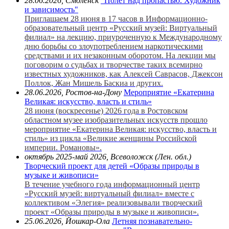
28.06.2026, Смоленск
"Полет над пропастью. Художник
и зависимость"
Приглашаем 28 июня в 17 часов в Информационно-
образовательный центр «Русский музей: Виртуальный
филиал» на лекцию, приуроченную к Международному
дню борьбы со злоупотреблением наркотическими
средствами и их незаконным оборотом. На лекции мы
поговорим о судьбах и творчестве таких всемирно
известных художников, как Алексей Саврасов, Джексон
Поллок, Жан Мишель Баскиа и других.
28.06.2026, Ростов-на-Дону
Мероприятие «Екатерина
Великая: искусство, власть и стиль»
28 июня (воскресенье) 2026 года в Ростовском
областном музее изобразительных искусств прошло
мероприятие «Екатерина Великая: искусство, власть и
стиль» из цикла «Великие женщины Российской
империи. Романовы».
октябрь 2025-май 2026, Всеволожск (Лен. обл.)
Творческий проект для детей «Образы природы в
музыке и живописи»
В течение учебного года информационный центр
«Русский музей: виртуальный филиал» вместе с
коллективом «Элегия» реализовывали творческий
проект «Образы природы в музыке и живописи».
25.06.2026, Йошкар-Ола
Летняя познавательно-