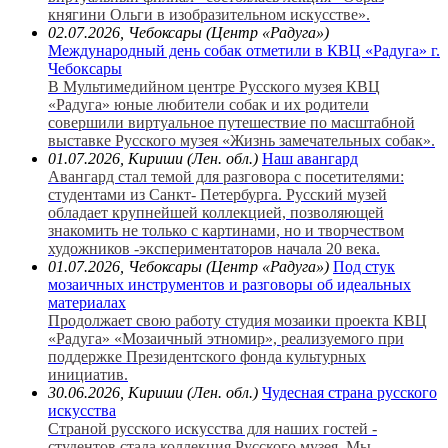
княгини Ольги в изобразительном искусстве».
02.07.2026, Чебоксары (Центр «Радуга»)
Международный день собак отметили в КВЦ «Радуга» г.
Чебоксары
В Мультимедийном центре Русского музея КВЦ
«Радуга» юные любители собак и их родители
совершили виртуальное путешествие по масштабной
выставке Русского музея «Жизнь замечательных собак».
01.07.2026, Кириши (Лен. обл.)
Наш авангард
Авангард стал темой для разговора с посетителями:
студентами из Санкт- Петербурга. Русский музей
обладает крупнейшей коллекцией, позволяющей
знакомить не только с картинами, но и творчеством
художников -экспериментаторов начала 20 века.
01.07.2026, Чебоксары (Центр «Радуга»)
Под стук
мозаичных инструментов и разговоры об идеальных
материалах
Продолжает свою работу студия мозаики проекта КВЦ
«Радуга» «Мозаичный этномир», реализуемого при
поддержке Президентского фонда культурных
инициатив.
30.06.2026, Кириши (Лен. обл.)
Чудесная страна русского
искусства
Страной русского искусства для наших гостей -
студентов стала коллекция Русского музея. Мы