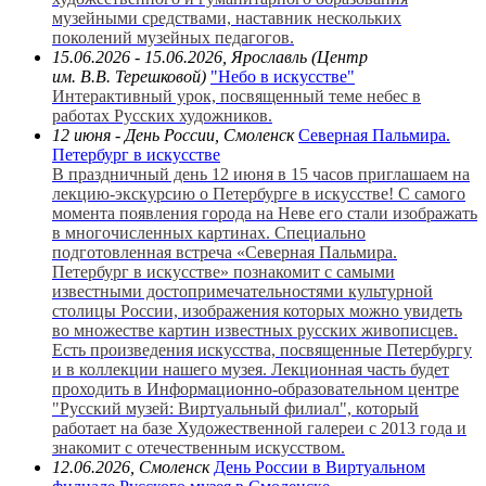
музейными средствами, наставник нескольких
поколений музейных педагогов.
15.06.2026 - 15.06.2026, Ярославль (Центр
им. В.В. Терешковой)
"Небо в искусстве"
Интерактивный урок, посвященный теме небес в
работах Русских художников.
12 июня - День России, Смоленск
Северная Пальмира.
Петербург в искусстве
В праздничный день 12 июня в 15 часов приглашаем на
лекцию-экскурсию о Петербурге в искусстве! С самого
момента появления города на Неве его стали изображать
в многочисленных картинах. Специально
подготовленная встреча «Северная Пальмира.
Петербург в искусстве» познакомит с самыми
известными достопримечательностями культурной
столицы России, изображения которых можно увидеть
во множестве картин известных русских живописцев.
Есть произведения искусства, посвященные Петербургу
и в коллекции нашего музея. Лекционная часть будет
проходить в Информационно-образовательном центре
"Русский музей: Виртуальный филиал", который
работает на базе Художественной галереи с 2013 года и
знакомит с отечественным искусством.
12.06.2026, Смоленск
День России в Виртуальном