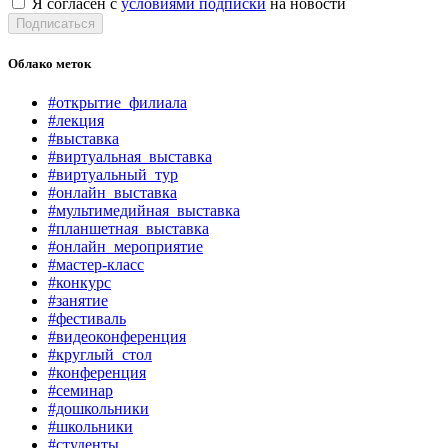
Я согласен с
условиями подписки
на новости
Подписаться
Облако меток
#открытие_филиала
#лекция
#выставка
#виртуальная_выставка
#виртуальный_тур
#онлайн_выставка
#мультимедийная_выставка
#планшетная_выставка
#онлайн_мероприятие
#мастер-класс
#конкурс
#занятие
#фестиваль
#видеоконференция
#круглый_стол
#конференция
#семинар
#дошкольники
#школьники
#студенты