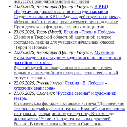
искусств проводятся занятия для детей
23.06.2026, Чебоксары (Центр «Радуга»)
В КВЦ
«Радуга» продолжаются занятия студии мозаики
Студия мозаики в КВЦ «Радуга» действует по проекту
«Мозаичный этномир», реализуемого при поддержке
Президентского фонда культурных инициатив.
23.06.2026, Тверь (Музей)
Лекция «Герои и Победы»
23 июня в Тверской областной картинной галерее
состоялась лекция для учащихся начальных классов
«Герои и Победы».
22.06.2026, Чебоксары (Центр «Радуга»)
Музейное
мультимедиа о культурном коде пятого по численности
российского этноса
Русский музей по праву считается «законодателем
моды» мультимедийного искусства, сохраняя данный
статус и сегодня.
22.06.2026, Русский музей
Лекция «В. Лебедев –
художник авангарда»
21.06.2026, Смоленск
"Русские сезоны" и художники
театра.
В смоленском филиале состоялась встреча "Дягилевские
сезоны. Триумф русского театра в Европе", посвященная
театрально-декорационному искусству. В этом году
исполняется 150 лет Союзу театральных деятелей
России. В связи с этим юбилеем в Смоленске