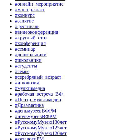
#онлайн_мероприятие
#мастер-класс
#конкурс
#занятие
#фестиваль
#видеоконференция
#круглый_стол
#конференция
#семинар
#дошкольники
#школьники
#студенты
#семья
#серебряный_возраст
#инклюзия
#мультимедиа
#рабочая_встреча_ВФ
#Центр_мультимедиа
#Драмматика
#деньмузеевВФРМ
#ночьмузеевВФРМ
#РусскомуМузею130лет
#РусскомуМузею125лет
#РусскомуМузею120лет
#каталогиРМ