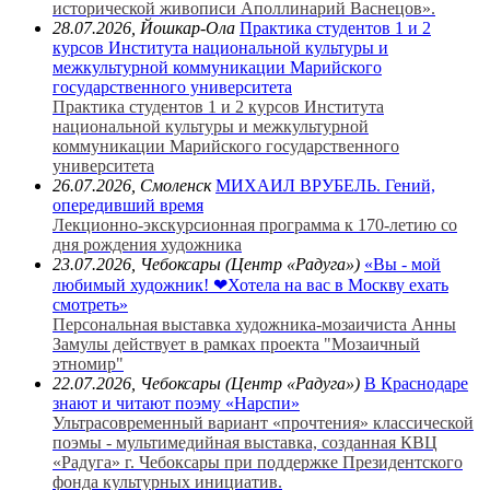
исторической живописи Аполлинарий Васнецов».
28.07.2026, Йошкар-Ола
Практика студентов 1 и 2
курсов Института национальной культуры и
межкультурной коммуникации Марийского
государственного университета
Практика студентов 1 и 2 курсов Института
национальной культуры и межкультурной
коммуникации Марийского государственного
университета
26.07.2026, Смоленск
МИХАИЛ ВРУБЕЛЬ. Гений,
опередивший время
Лекционно-экскурсионная программа к 170-летию со
дня рождения художника
23.07.2026, Чебоксары (Центр «Радуга»)
«Вы - мой
любимый художник! ❤Хотела на вас в Москву ехать
смотреть»
Персональная выставка художника-мозаичиста Анны
Замулы действует в рамках проекта "Мозаичный
этномир"
22.07.2026, Чебоксары (Центр «Радуга»)
В Краснодаре
знают и читают поэму «Нарспи»
Ультрасовременный вариант «прочтения» классической
поэмы - мультимедийная выставка, созданная КВЦ
«Радуга» г. Чебоксары при поддержке Президентского
фонда культурных инициатив.