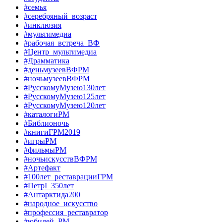
#семья
#серебряный_возраст
#инклюзия
#мультимедиа
#рабочая_встреча_ВФ
#Центр_мультимедиа
#Драмматика
#деньмузеевВФРМ
#ночьмузеевВФРМ
#РусскомуМузею130лет
#РусскомуМузею125лет
#РусскомуМузею120лет
#каталогиРМ
#Библионочь
#книгиГРМ2019
#игрыРМ
#фильмыРМ
#ночьискусствВФРМ
#Артефакт
#100лет_реставрацииГРМ
#ПетрI_350лет
#Антарктида200
#народное_искусство
#профессия_реставратор
#юбилей_РМ