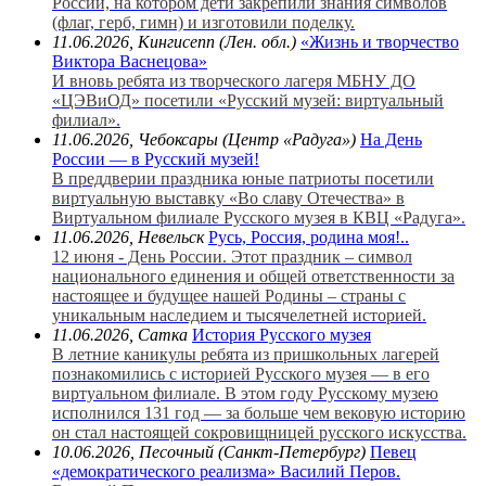
России, на котором дети закрепили знания символов
(флаг, герб, гимн) и изготовили поделку.
11.06.2026, Кингисепп (Лен. обл.)
«Жизнь и творчество
Виктора Васнецова»
И вновь ребята из творческого лагеря МБНУ ДО
«ЦЭВиОД» посетили «Русский музей: виртуальный
филиал».
11.06.2026, Чебоксары (Центр «Радуга»)
На День
России — в Русский музей!
В преддверии праздника юные патриоты посетили
виртуальную выставку «Во славу Отечества» в
Виртуальном филиале Русского музея в КВЦ «Радуга».
11.06.2026, Невельск
Русь, Россия, родина моя!..
12 июня - День России. Этот праздник – символ
национального единения и общей ответственности за
настоящее и будущее нашей Родины – страны с
уникальным наследием и тысячелетней историей.
11.06.2026, Сатка
История Русского музея
В летние каникулы ребята из пришкольных лагерей
познакомились с историей Русского музея — в его
виртуальном филиале. В этом году Русскому музею
исполнился 131 год — за больше чем вековую историю
он стал настоящей сокровищницей русского искусства.
10.06.2026, Песочный (Санкт-Петербург)
Певец
«демократического реализма» Василий Перов.