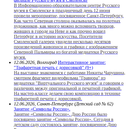
филиале Русского музея в Смоленске
В Информационно-образовательном центре Русского
музея в Смоленске в праздничный день 12 июня
провели мероприятие, посвященное Санкт-Петербургу.
Как часто Северная столица оказывалась на полотнах
художников, как много можно вспомнить творцов,
живших в городе на Неве и как прочно вошел
Петербург в историю искусства. Посетители
Смоленской галереи увидели несколько десятков
произведений живописи и графики с изображением
Северной Пальмиры из богатой медиатеки Русского
музея.
12.06.2026, Волгоград
Интерактивное занятие:
"Трафаретная печать с дорисовкой" (9+)
На выставке знакомимся с работами Никиты Чарушина,
смотрим фрагмент видеофильма "Гравюра" из
медиатеки "Виртуального Русского музея" и говорим о
различиях между оригинальной и печатной графикой.
На мастер-классе делаем свою композицию в технике
трафаретной печати с дорисовкой.
12.06.2026, Санкт-Петербург (Детский сад № 62)
Занятие «Символы России».
Занятие «Символы России». Дню России было
посвящено занятие «Символы России». Сегодня в
детском саду состоялось занятие, посвященное Дню