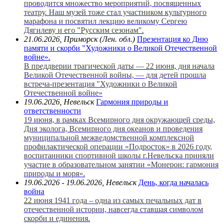
проводится множество мероприятий, посвященных
театру. Наш музей тоже стал участником культурного
марафона и посвятил лекцию великому Сергею
Дягилеву и его "Русским сезонам".
21.06.2026, Приморск (Лен. обл.)
Презентация ко Дню
памяти и скорби "Художники о Великой Отечественной
войне».
В преддверии трагической даты — 22 июня, дня начала
Великой Отечественной войны, — для детей прошла
встреча-презентация "Художники о Великой
Отечественной войне»
19.06.2026, Невельск
Гармония природы и
ответственности
19 июня, в рамках Всемирного дня окружающей среды,
Дня эколога, Всемирного дня океанов и проведения
муниципальной межведомственной комплексной
профилактической операции «Подросток» в 2026 году,
воспитанники спортивной школы г.Невельска приняли
участие в образовательном занятии «Монерон: гармония
природы и моря».
19.06.2026 - 19.06.2026, Невельск
День, когда началась
война
22 июня 1941 года – одна из самых печальных дат в
отечественной истории, навсегда ставшая символом
скорби и единения.