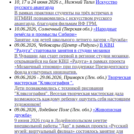
10, 17 и 24 июня 2026 г., Нижний Тагил
Искусство
русского авангарда
В рамках практики студенты на трёх встречах в
НТМИИ познакомились с искусством русского
авангарда, благодаря фильмам ВФ ГРМ.
10.06.2026, Солнечный (Тверская обл.)
«Народные
ремёсла и промыслы Сибири»
Занятие для детей школьного летнего лагеря «Дружба»
09.06.2026, Чебоксары (Центр «Радуга»)
В КВЦ
"Радуга" стартовали занятия в студии мозаики
В Чувашии дан старт первой в регионе студии мозаики,
открывшейся на базе КВЦ «Радуга» в рамках проекта
«Мозаичный этномир» при поддержке Президентского
фонда культурных инициатив.
09.06.2026 - 29.06.2026, Приморск (Лен. обл.)
Творческая
мастерская "Кляксография ".
Дети познакомились с техникой рисования
"Кляксография". Веселая творческая мастерская дала
возможность каждому ребенку ощутить себя настоящим
художником!
09.06.2026, Лодейное Поле (Лен. обл.)
«Живописная
дружба»
9 июня 2026 года в Лодейнопольском центре
внешкольной работы "Дар" в рамках проекта «Русский
музей: виртуальный филиал» состоялось занятие для