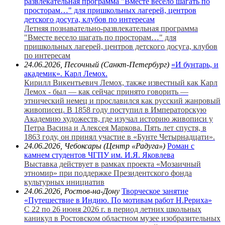
развлекательная программа "Вместе весело шагать по
просторам…" для пришкольных лагерей, центров
детского досуга, клубов по интересам
Летняя познавательно-развлекательная программа
"Вместе весело шагать по просторам…" для
пришкольных лагерей, центров детского досуга, клубов
по интересам
24.06.2026, Песочный (Санкт-Петербург)
«И бунтарь, и
академик». Карл Лемох.
Кирилл Викентьевич Лемох, также известный как Карл
Лемох - был — как сейчас принято говорить —
этнический немец и прославился как русский жанровый
живописец. В 1858 году поступил в Императорскую
Академию художеств, где изучал историю живописи у
Петра Васина и Алексея Маркова. Пять лет спустя, в
1863 году, он принял участие в «Бунте Четырнадцати».
24.06.2026, Чебоксары (Центр «Радуга»)
Роман с
камнем студентов ЧГПУ им. И.Я. Яковлева
Выставка действует в рамках проекта «Мозаичный
этномир» при поддержке Президентского фонда
культурных инициатив
24.06.2026, Ростов-на-Дону
Творческое занятие
«Путешествие в Индию. По мотивам работ Н.Рериха»
С 22 по 26 июня 2026 г. в период летних школьных
каникул в Ростовском областном музее изобразительных