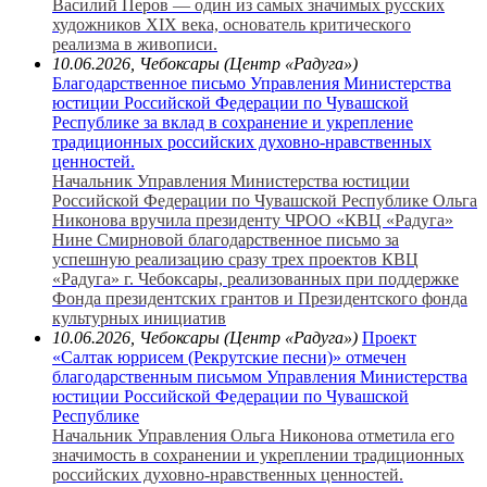
Василий Перов — один из самых значимых русских
художников XIX века, основатель критического
реализма в живописи.
10.06.2026, Чебоксары (Центр «Радуга»)
Благодарственное письмо Управления Министерства
юстиции Российской Федерации по Чувашской
Республике за вклад в сохранение и укрепление
традиционных российских духовно-нравственных
ценностей.
Начальник Управления Министерства юстиции
Российской Федерации по Чувашской Республике Ольга
Никонова вручила президенту ЧРОО «КВЦ «Радуга»
Нине Смирновой благодарственное письмо за
успешную реализацию сразу трех проектов КВЦ
«Радуга» г. Чебоксары, реализованных при поддержке
Фонда президентских грантов и Президентского фонда
культурных инициатив
10.06.2026, Чебоксары (Центр «Радуга»)
Проект
«Салтак юррисем (Рекрутские песни)» отмечен
благодарственным письмом Управления Министерства
юстиции Российской Федерации по Чувашской
Республике
Начальник Управления Ольга Никонова отметила его
значимость в сохранении и укреплении традиционных
российских духовно-нравственных ценностей.