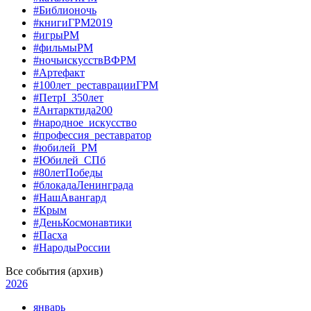
#Библионочь
#книгиГРМ2019
#игрыРМ
#фильмыРМ
#ночьискусствВФРМ
#Артефакт
#100лет_реставрацииГРМ
#ПетрI_350лет
#Антарктида200
#народное_искусство
#профессия_реставратор
#юбилей_РМ
#Юбилей_СПб
#80летПобеды
#блокадаЛенинграда
#НашАвангард
#Крым
#ДеньКосмонавтики
#Пасха
#НародыРоссии
Все события (архив)
2026
январь