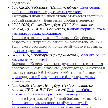
педагогики.
08.07.2026, Чебоксары (Центр «Радуга»)
День семьи,
любви и верности - с русским искусством!
Ежегодно 8 июля в нашей стране отмечается светлый и
добрый праздник - День семьи, любви и верности.
07.07.2026, Санкт-Петербург (ЦБС Калининского
района, ЦРБ им. В.Г. Белинского)
Кинолекторий "Лето в
картинах русских художников"
7 июля в рамках проекта «Гостиные «Серебряный
возраст» в Центральной районной библиотеке им. В. Г.
Белинского состоялся кинолекторий «Лето в картинах
русских художников».
04.07.2026, Чебоксары (Центр «Радуга»)
Мозаика Анны
Замулы вдохновляет!
Выставка «Камень, смальта и другое» и интерактивная
программа «Роман с камнем» действуют до 31 октября в
рамках проекта КВЦ «Радуга» «Мозаичный этномир»
при поддержке Президентского фонда культурных
инициатив.
02.07.2026, Санкт-Петербург (ЦБС Калининского
района, ЦРБ им. В.Г. Белинского)
Лекция «Образ
княгини Ольги в изобразительном искусстве»
2 июля в Центральной районной библиотеке им. В. Г.
Белинского в рамках проекта «Русский музей:
виртуальный филиал» состоялась лекция «Образ