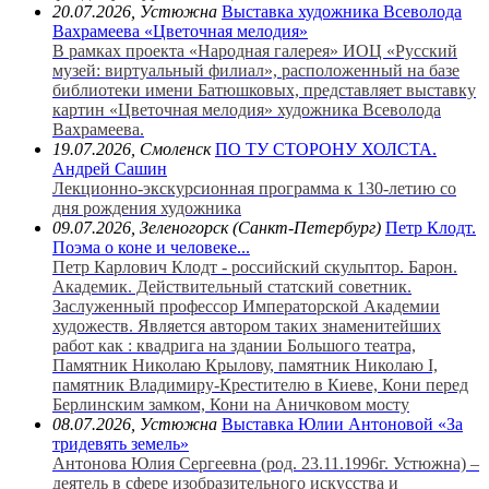
20.07.2026, Устюжна
Выставка художника Всеволода
Вахрамеева «Цветочная мелодия»
В рамках проекта «Народная галерея» ИОЦ «Русский
музей: виртуальный филиал», расположенный на базе
библиотеки имени Батюшковых, представляет выставку
картин «Цветочная мелодия» художника Всеволода
Вахрамеева.
19.07.2026, Смоленск
ПО ТУ СТОРОНУ ХОЛСТА.
Андрей Сашин
Лекционно-экскурсионная программа к 130-летию со
дня рождения художника
09.07.2026, Зеленогорск (Санкт-Петербург)
Петр Клодт.
Поэма о коне и человеке...
Петр Карлович Клодт - российский скульптор. Барон.
Академик. Действительный статский советник.
Заслуженный профессор Императорской Академии
художеств. Является автором таких знаменитейших
работ как : квадрига на здании Большого театра,
Памятник Николаю Крылову, памятник Николаю I,
памятник Владимиру-Крестителю в Киеве, Кони перед
Берлинским замком, Кони на Аничковом мосту
08.07.2026, Устюжна
Выставка Юлии Антоновой «За
тридевять земель»
Антонова Юлия Сергеевна (род. 23.11.1996г. Устюжна) –
деятель в сфере изобразительного искусства и