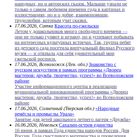
народных, но и авторских сказок. Малыши узнали не
только о самом любимом времени года в картинах и
иллюстрациях, но и о добре, взаимопомощи,
трудолюбии, которым учат сказки.
17.06.2026, Сатка
Красота по-гжельски
Летом у дошкольников много свободного времени —
они не только гуляют и играют, но и успевают побывать
на интересных культурных встречах. Так, группа ребят
из детского сада посетила виртуальный филиал Русского
музея — и открыла для себя удивительный мир
гжельской росписи.
17.06.2026, Всеволожск (Лен. обл.)
Знакомство с
русским искусством в рамках программы «Дворец
мастеров: дружба, творчество, успех!» во Всеволожском
районе
Участие информационного центра в реализации
муниципальной инновационной программы «Дворец
мастеров: дружба, творчество, успех!» во Всеволожском
районе
17.06.2026, Солнечный (Тверская обл.)
«Народные
ремёсла и промыслы Урала»
Занятие для детей школьного летнего лагеря «Дружба»
16.06.2026, Невельск
Сахалин-остров единства
16 июня, в рамках Года единства народов России, Дня
России, Года счастливого материнства и проведения