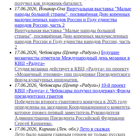
получил как художник-баталист.
17.06.2026, Йошкар-Ола
Виртуальная выставка "Малые
народы большой страны", посвящённая Дню коренных
малочисленных народов России и Году единства
народов России, часть 2
Виртуальная выставка "Малые народы большой
страны", посвящённая Дню коренных малочисленных
народов России и Году единства народов России, часть
2
17.06.2026, Чебоксары (Центр «Радуга»)
Будущие
мозаичисты отметили Международный день мозаики в
КВЦ «Радуга»
Студия мозаики действует в КВЦ «Радуга» по проекту
«Мозаичный этномир» при поддержке Президентского
фонда культурных инициатив.
17.06.2026, Чебоксары (Центр «Радуга»)
10-й проект
КВЦ «Радуга» г. Чебоксары получил поддержку Фонда
президентских грантов
Победители второго грантового конкурса в 2026 году
определены на заседании Координационного комитета,
которое провел первый заместитель Руководителя
Администрации Президента Российской Федерации
Сергей Кириенко.
17.06.2026, Кириши (Лен. обл.)
Лето в сказках
Лето было нашим главным героем не только русских