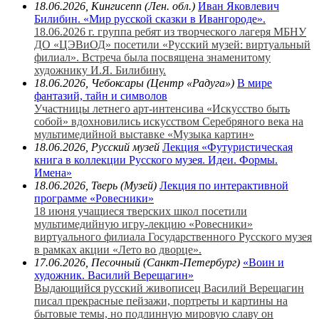
18.06.2026, Кингисепп (Лен. обл.)
Иван Яковлевич
Билибин. «Мир русской сказки в Ивангороде».
18.06.2026 г. группа ребят из творческого лагеря МБНУ
ДО «ЦЭВиОД» посетили «Русский музей: виртуальный
филиал». Встреча была посвящена знаменитому
художнику И.Я. Билибину.
18.06.2026, Чебоксары (Центр «Радуга»)
В мире
фантазий, тайн и символов
Участницы летнего арт-интенсива «Искусство быть
собой» вдохновились искусством Серебряного века на
мультимедийной выставке «Музыка картин»
18.06.2026, Русский музей
Лекция «Футуристическая
книга в коллекции Русского музея. Идеи. Формы.
Имена»
18.06.2026, Тверь (Музей)
Лекция по интерактивной
программе «Ровесники»
18 июня учащиеся тверских школ посетили
мультимедийную игру-лекцию «Ровесники»
виртуального филиала Государственного Русского музея
в рамках акции «Лето во дворце».
17.06.2026, Песочный (Санкт-Петербург)
«Воин и
художник. Василий Верещагин»
Выдающийся русский живописец Василий Верещагин
писал прекрасные пейзажи, портреты и картины на
бытовые темы, но подлинную мировую славу он