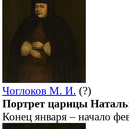
Чоглоков М. И.
(?)
Портрет царицы Натал
Конец января – начало фев