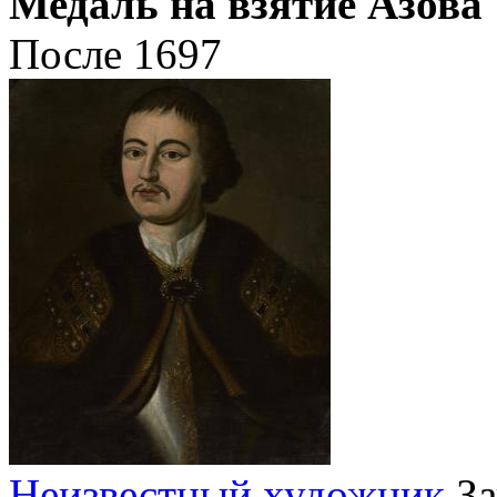
Медаль на взятие Азова
После 1697
Неизвестный художник
За