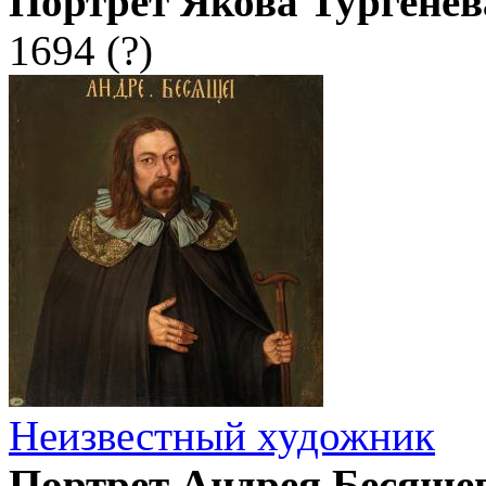
Портрет Якова Тургенев
1694 (?)
Неизвестный художник
Портрет Андрея Бесяще