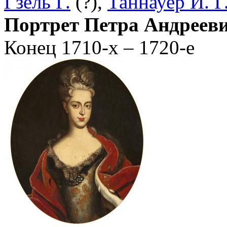
Гзель Г.
(?),
Таннауер И. Г
Портрет Петра Андрееви
Конец 1710-х – 1720-е