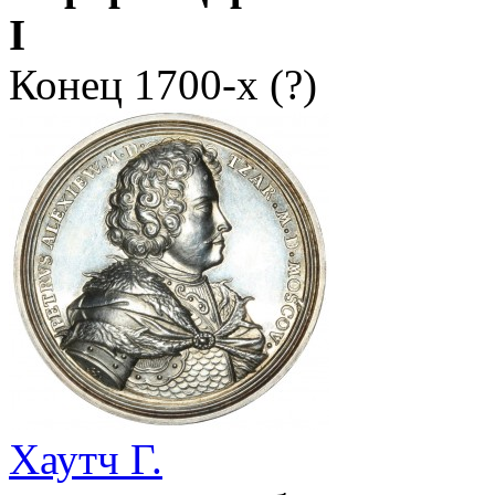
I
Конец 1700-х (?)
Хаутч Г.