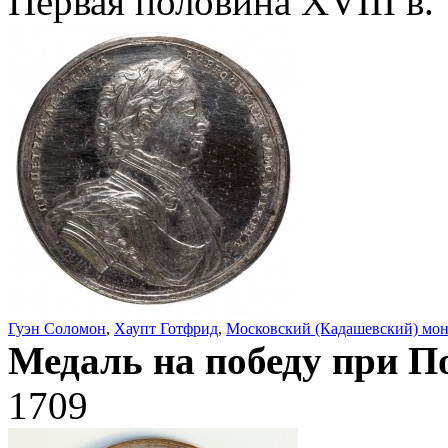
Первая половина XVIII в.
Гуэн Соломон
,
Хаупт Готфрид
,
Московский (Кадашевский) мо
Медаль на победу при П
1709