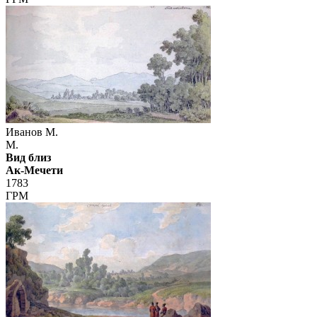
Иванов М.
М.
Вид близ
Ак-Мечети
1783
ГРМ