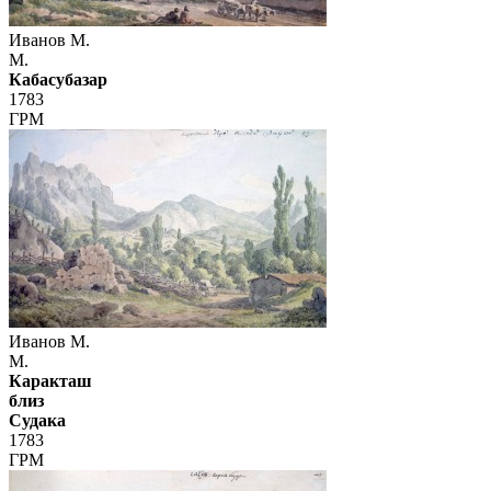
Иванов М.
М.
Кабасубазар
1783
ГРМ
Иванов М.
М.
Каракташ
близ
Судака
1783
ГРМ