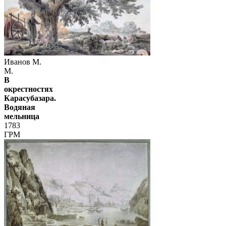
Иванов М.
М.
В
окрестностях
Карасубазара.
Водяная
мельница
1783
ГРМ