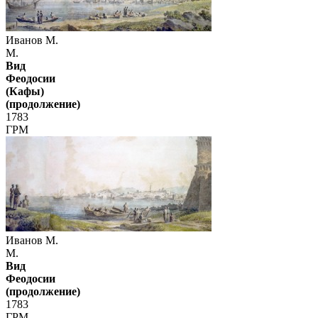
Иванов М.
М.
Вид
Феодосии
(Кафы)
(продолжение)
1783
ГРМ
Иванов М.
М.
Вид
Феодосии
(продолжение)
1783
ГРМ