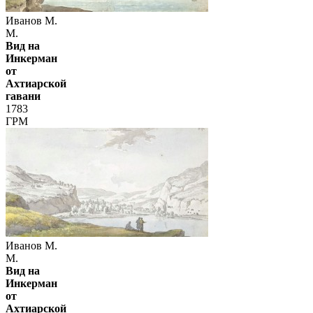
Иванов М.
М.
Вид на
Инкерман
от
Ахтиарской
гавани
1783
ГРМ
Иванов М.
М.
Вид на
Инкерман
от
Ахтиарской