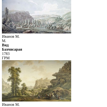
Иванов М.
М.
Вид
Бахчисарая
1783
ГРМ
Иванов М.