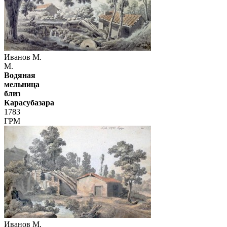
Иванов М.
М.
Водяная
мельница
близ
Карасубазара
1783
ГРМ
Иванов М.