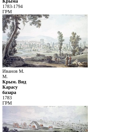
Крыма
1783-1794
ГРМ
Иванов М.
М.
Крым. Вид
Карасу
базара
1783
ГРМ