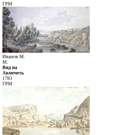
ГРМ
Иванов М.
М.
Вид на
Акмечеть
1783
ГРМ