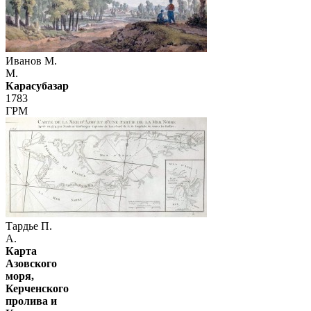
Иванов М.
М.
Карасубазар
1783
ГРМ
Тардье П.
А.
Карта
Азовского
моря,
Керченского
пролива и