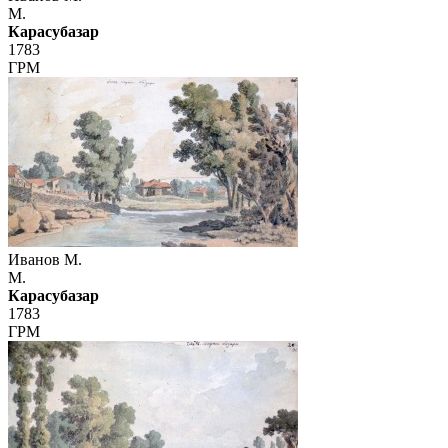
М.
Карасубазар
1783
ГРМ
Иванов М.
М.
Карасубазар
1783
ГРМ