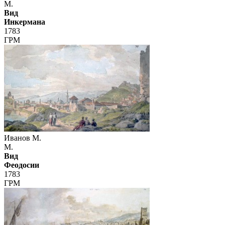
М.
Вид
Инкермана
1783
ГРМ
Иванов М.
М.
Вид
Феодосии
1783
ГРМ