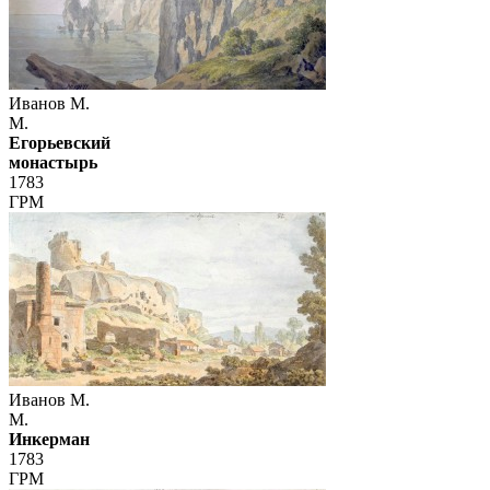
Иванов М.
М.
Егорьевский
монастырь
1783
ГРМ
Иванов М.
М.
Инкерман
1783
ГРМ