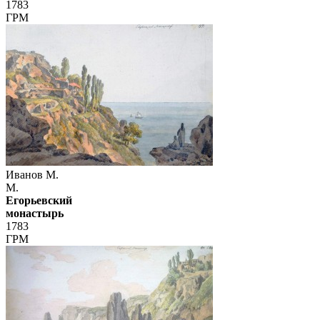
1783
ГРМ
Иванов М.
М.
Егорьевский
монастырь
1783
ГРМ