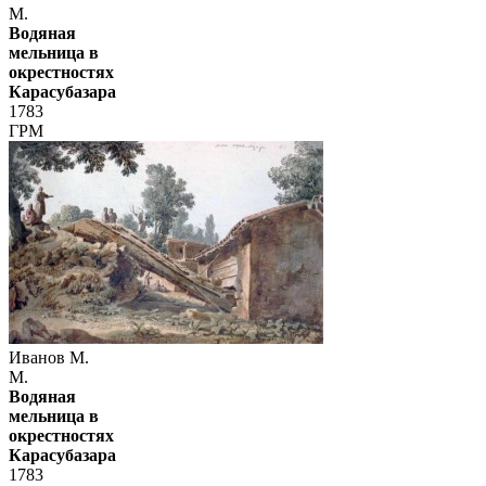
М.
Водяная
мельница в
окрестностях
Карасубазара
1783
ГРМ
Иванов М.
М.
Водяная
мельница в
окрестностях
Карасубазара
1783