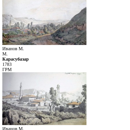
Иванов М.
М.
Карасубазар
1783
ГРМ
Иванов М.