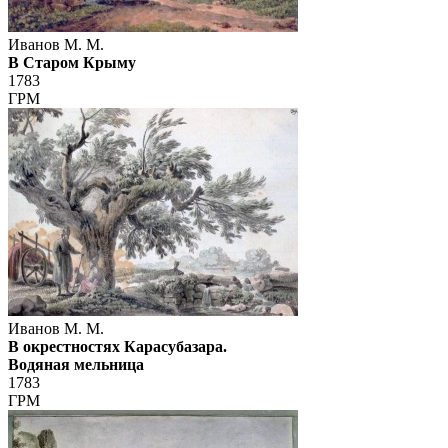
Иванов М. М.
В Старом Крыму
1783
ГРМ
Иванов М. М.
В окрестностях Карасубазара.
Водяная мельница
1783
ГРМ