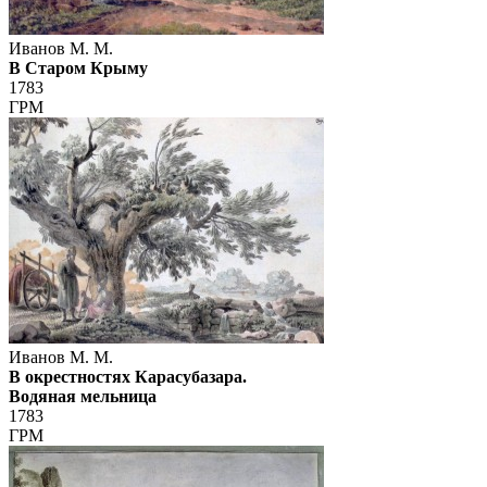
Иванов М. М.
В Старом Крыму
1783
ГРМ
Иванов М. М.
В окрестностях Карасубазара.
Водяная мельница
1783
ГРМ