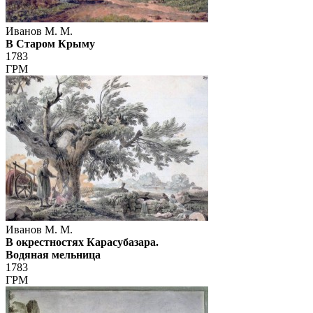
Иванов М. М.
В Старом Крыму
1783
ГРМ
Иванов М. М.
В окрестностях Карасубазара.
Водяная мельница
1783
ГРМ