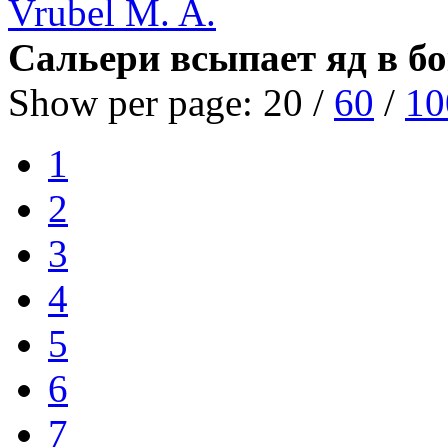
Vrubel M. A.
Сальери всыпает яд в бо
Show per page:
20
/
60
/
10
1
2
3
4
5
6
7