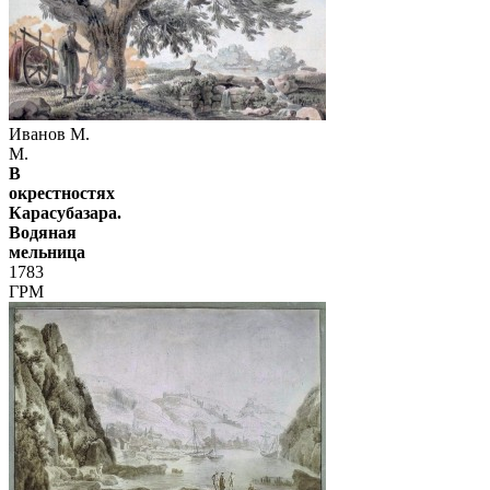
Иванов М.
М.
В
окрестностях
Карасубазара.
Водяная
мельница
1783
ГРМ