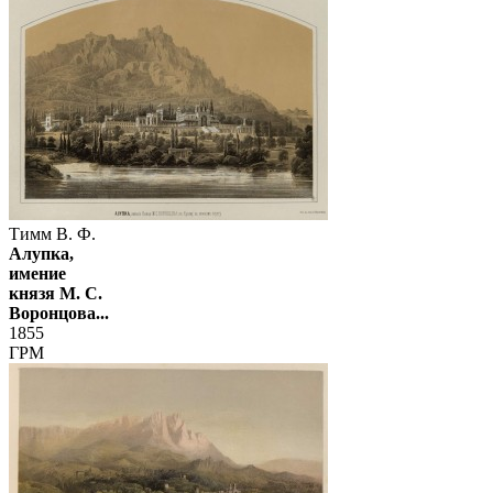
Тимм В. Ф.
Алупка,
имение
князя М. С.
Воронцова...
1855
ГРМ