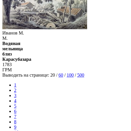
Иванов М.
М.
Водяная
мельница
близ
Карасубазара
1783
ГРМ
Выводить на странице:
20
/
60
/
100
/
500
1
2
3
4
5
6
7
8
9