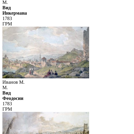
М.
Вид
Инкермана
1783
ГРМ
Иванов М.
М.
Вид
Феодосии
1783
ГРМ