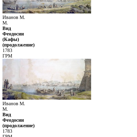
Иванов М.
М.
Вид
Феодосии
(Кафы)
(продолжение)
1783
ГРМ
Иванов М.
М.
Вид
Феодосии
(продолжение)
1783
ГРМ