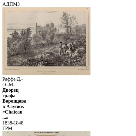
АДПМЗ
Раффе Д.-
О.-М.
Дворец
графа
Воронцова
в Алупке.
«Chateau
...»
1838-1848
ГРМ