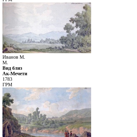
Иванов М.
М.
Вид близ
Ак-Мечети
1783
ГРМ