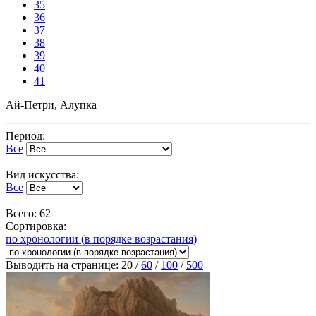
35
36
37
38
39
40
41
Ай-Петри, Алупка
Период:
Все
Вид искусства:
Все
Всего: 62
Сортировка:
по хронологии (в порядке возрастания)
Выводить на странице:
20
/
60
/
100
/
500