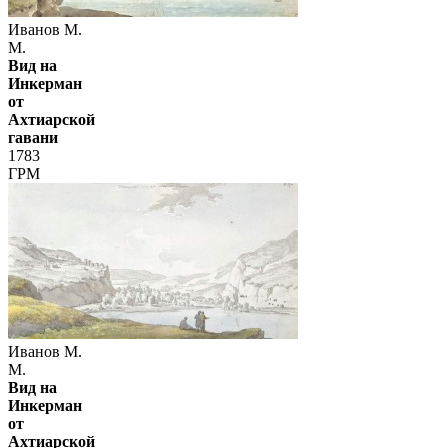
Иванов М.
М.
Вид на
Инкерман
от
Ахтиарской
гавани
1783
ГРМ
Иванов М.
М.
Вид на
Инкерман
от
Ахтиарской