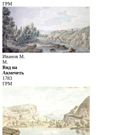
ГРМ
Иванов М.
М.
Вид на
Акмечеть
1783
ГРМ