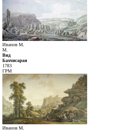
Иванов М.
М.
Вид
Бахчисарая
1783
ГРМ
Иванов М.