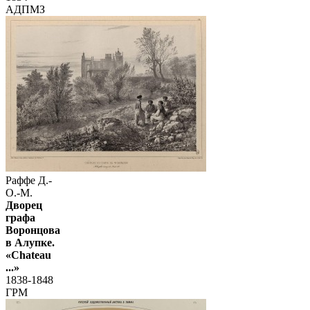
АДПМЗ
Раффе Д.-
О.-М.
Дворец
графа
Воронцова
в Алупке.
«Chateau
...»
1838-1848
ГРМ