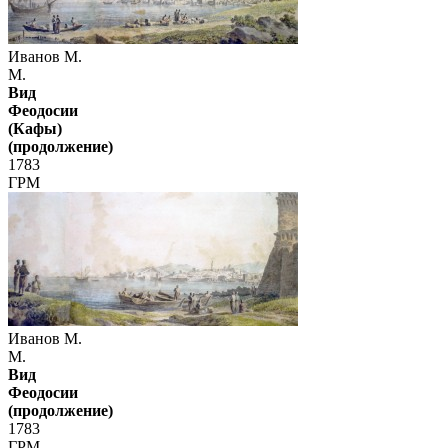
Иванов М.
М.
Вид
Феодосии
(Кафы)
(продолжение)
1783
ГРМ
Иванов М.
М.
Вид
Феодосии
(продолжение)
1783
ГРМ