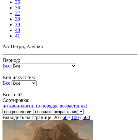
35
36
37
38
39
40
41
Ай-Петри, Алупка
Период:
Все
Вид искусства:
Все
Всего: 62
Сортировка:
по хронологии (в порядке возрастания)
Выводить на странице:
20
/
60
/
100
/
500