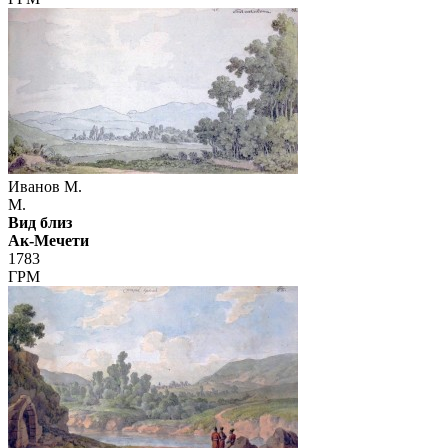
Иванов М.
М.
Вид близ
Ак-Мечети
1783
ГРМ