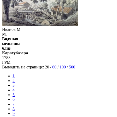
Иванов М.
М.
Водяная
мельница
близ
Карасубазара
1783
ГРМ
Выводить на странице:
20
/
60
/
100
/
500
1
2
3
4
5
6
7
8
9