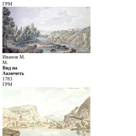
ГРМ
Иванов М.
М.
Вид на
Акмечеть
1783
ГРМ