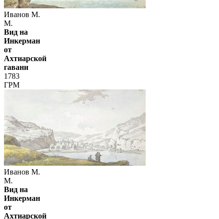
Иванов М.
М.
Вид на
Инкерман
от
Ахтиарской
гавани
1783
ГРМ
Иванов М.
М.
Вид на
Инкерман
от
Ахтиарской