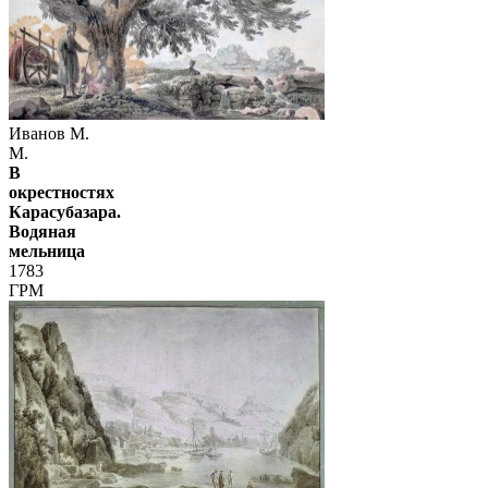
Иванов М.
М.
В
окрестностях
Карасубазара.
Водяная
мельница
1783
ГРМ