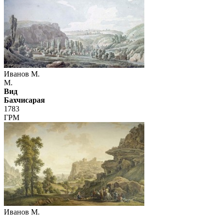
Иванов М.
М.
Вид
Бахчисарая
1783
ГРМ
Иванов М.