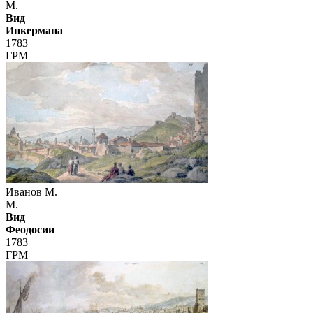
М.
Вид
Инкермана
1783
ГРМ
Иванов М.
М.
Вид
Феодосии
1783
ГРМ