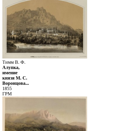
Тимм В. Ф.
Алупка,
имение
князя М. С.
Воронцова...
1855
ГРМ