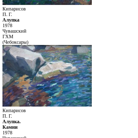
Кипарисов
П. Г.
Алупка
1978
Чувашский
ГХМ
(Чебоксары)
Кипарисов
П. Г.
Алупка.
Камни
1978