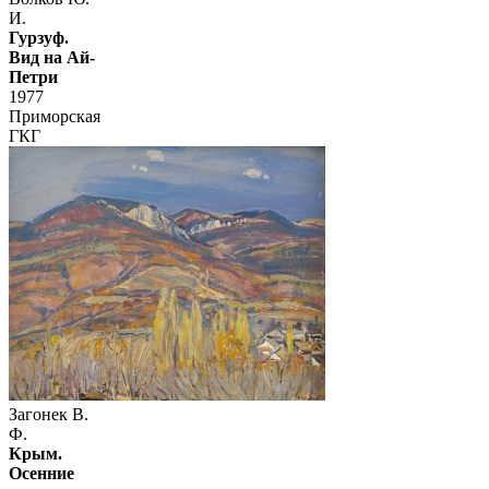
И.
Гурзуф.
Вид на Ай-
Петри
1977
Приморская
ГКГ
Загонек В.
Ф.
Крым.
Осенние