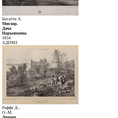
Бигатти А.
Мисхор.
Дача
Нарышкина.
1834
АДПМЗ
Раффе Д.-
О.-М.
Дворец