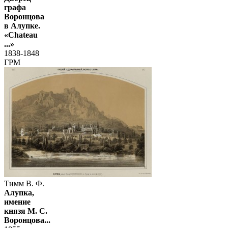
графа
Воронцова
в Алупке.
«Chateau
...»
1838-1848
ГРМ
Тимм В. Ф.
Алупка,
имение
князя М. С.
Воронцова...