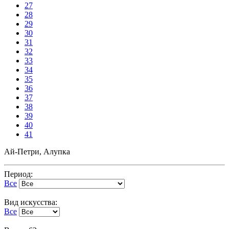
27
28
29
30
31
32
33
34
35
36
37
38
39
40
41
Ай-Петри, Алупка
Период:
Все
Вид искусства:
Все