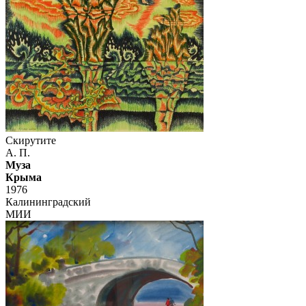
Скирутите
А. П.
Муза
Крыма
1976
Калининградский
МИИ