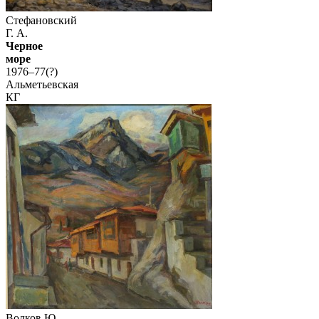
Стефановский
Г. А.
Черное
море
1976–77(?)
Альметьевская
КГ
Волков Ю.