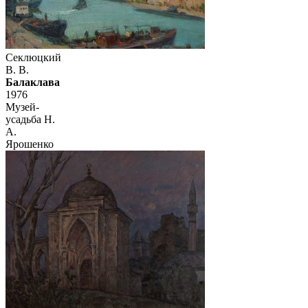
Секлюцкий
В. В.
Балаклава
1976
Музей-
усадьба Н.
А.
Ярошенко