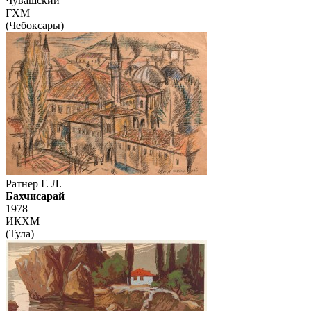
Чувашский
ГХМ
(Чебоксары)
Ратнер Г. Л.
Бахчисарай
1978
ИКХМ
(Тула)