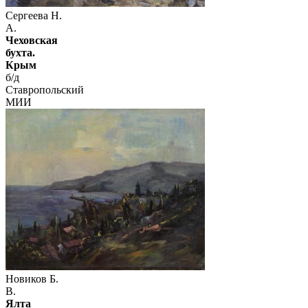
Сергеева Н.
А.
Чеховская
бухта.
Крым
б/д
Ставропольский
МИИ
Новиков Б.
В.
Ялта