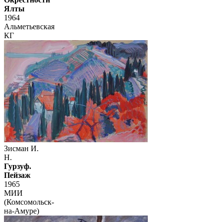
Ялты
1964
Альметьевская
КГ
Зисман И.
Н.
Гурзуф.
Пейзаж
1965
МИИ
(Комсомольск-
на-Амуре)