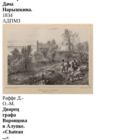
Дача
Нарышкина.
1834
АДПМЗ
Раффе Д.-
О.-М.
Дворец
графа
Воронцова
в Алупке.
«Chateau
...»