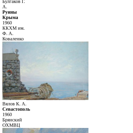
Булгаков Г.
А.
Руины
Крыма
1960
ККХМ им.
Ф. А.
Коваленко
Вялов К. А.
Севастополь
1960
Брянский
ОХМВЦ