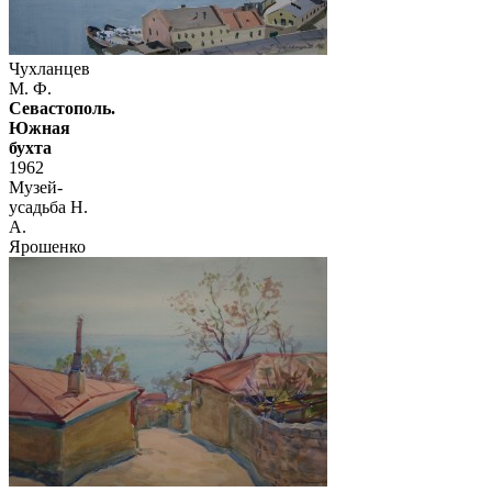
Чухланцев
М. Ф.
Севастополь.
Южная
бухта
1962
Музей-
усадьба Н.
А.
Ярошенко