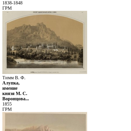
1838-1848
ГРМ
Тимм В. Ф.
Алупка,
имение
князя М. С.
Воронцова...
1855
ГРМ