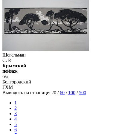
Шегельман
С. Р.
Крымский
пейзаж
б/д
Белгородский
ГХМ
Выводить на странице:
20
/
60
/
100
/
500
1
2
3
4
5
6