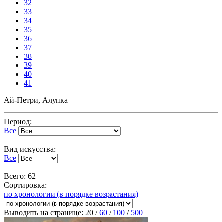
32
33
34
35
36
37
38
39
40
41
Ай-Петри, Алупка
Период:
Все
Вид искусства:
Все
Всего: 62
Сортировка:
по хронологии (в порядке возрастания)
Выводить на странице:
20
/
60
/
100
/
500