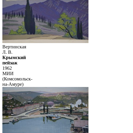
Вертинская
Л. В.
Крымский
пейзаж
1962
МИИ
(Комсомольск-
на-Амуре)