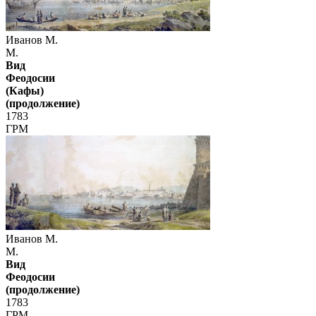
Иванов М.
М.
Вид
Феодосии
(Кафы)
(продолжение)
1783
ГРМ
Иванов М.
М.
Вид
Феодосии
(продолжение)
1783
ГРМ