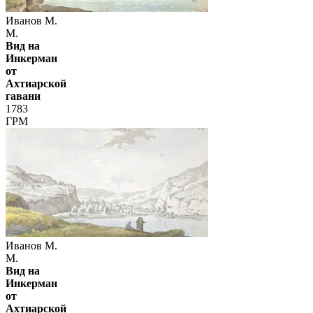
Иванов М.
М.
Вид на
Инкерман
от
Ахтиарской
гавани
1783
ГРМ
Иванов М.
М.
Вид на
Инкерман
от
Ахтиарской