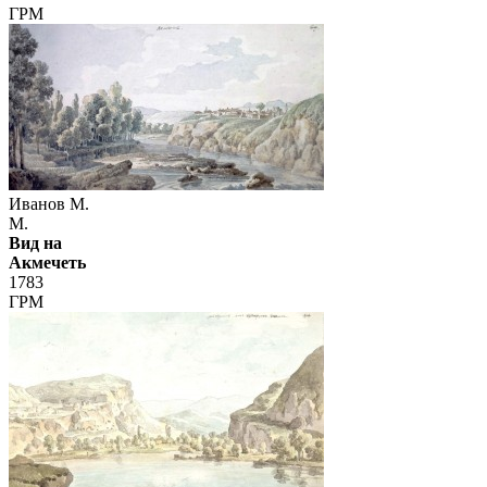
ГРМ
Иванов М.
М.
Вид на
Акмечеть
1783
ГРМ