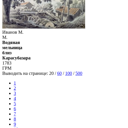
Иванов М.
М.
Водяная
мельница
близ
Карасубазара
1783
ГРМ
Выводить на странице:
20
/
60
/
100
/
500
1
2
3
4
5
6
7
8
9