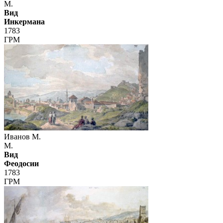
М.
Вид
Инкермана
1783
ГРМ
Иванов М.
М.
Вид
Феодосии
1783
ГРМ