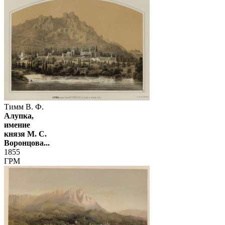
Тимм В. Ф.
Алупка,
имение
князя М. С.
Воронцова...
1855
ГРМ