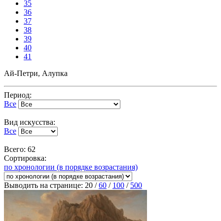
35
36
37
38
39
40
41
Ай-Петри, Алупка
Период:
Все
Вид искусства:
Все
Всего: 62
Сортировка:
по хронологии (в порядке возрастания)
Выводить на странице:
20
/
60
/
100
/
500