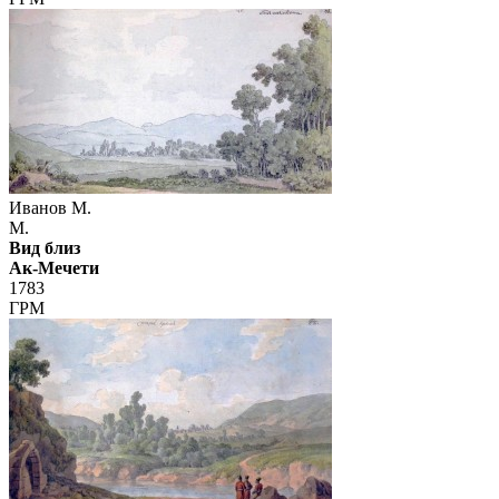
Иванов М.
М.
Вид близ
Ак-Мечети
1783
ГРМ