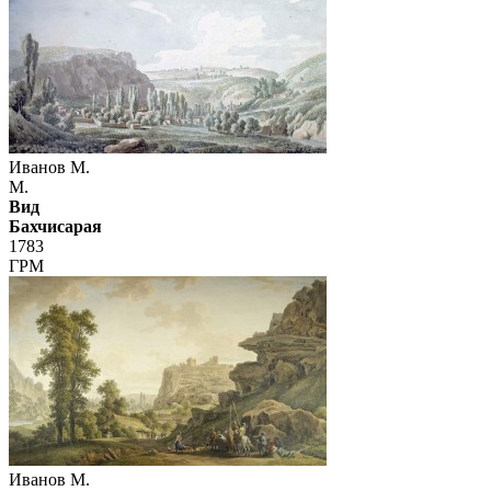
Иванов М.
М.
Вид
Бахчисарая
1783
ГРМ
Иванов М.