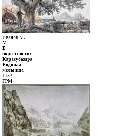
Иванов М.
М.
В
окрестностях
Карасубазара.
Водяная
мельница
1783
ГРМ