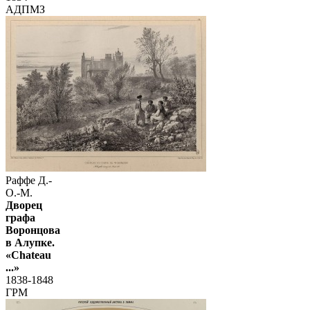
АДПМЗ
Раффе Д.-
О.-М.
Дворец
графа
Воронцова
в Алупке.
«Chateau
...»
1838-1848
ГРМ