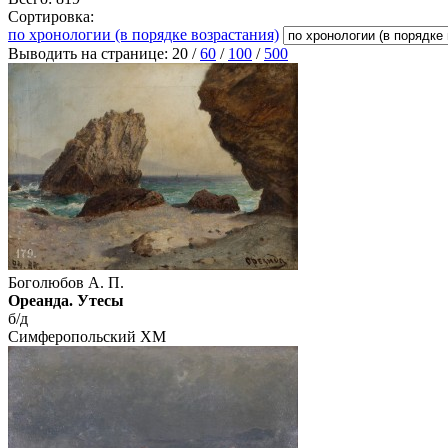
Сортировка:
по хронологии (в порядке возрастания)
Выводить на странице:
20
/
60
/
100
/
500
Боголюбов А. П.
Ореанда. Утесы
б/д
Симферопольский ХМ