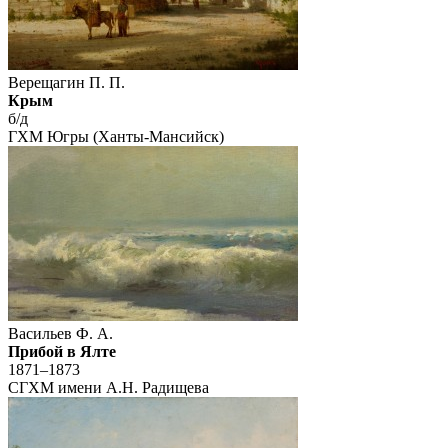
Верещагин П. П.
Крым
б/д
ГХМ Югры (Ханты-Мансийск)
Васильев Ф. А.
Прибой в Ялте
1871–1873
СГХМ имени А.Н. Радищева