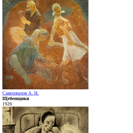
Самохвалов А. Н.
Щебенщики
1926