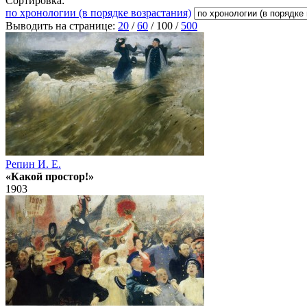
Сортировка:
по хронологии (в порядке возрастания)
Выводить на странице:
20
/
60
/
100
/
500
Репин И. Е.
«Какой простор!»
1903