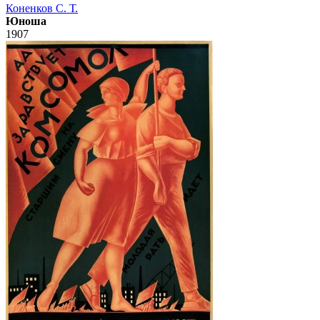
Коненков С. Т.
Юноша
1907