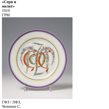
«Серп и
молот»
1919
ГРМ
ГФЗ / ЛФЗ,
Чехонин С.