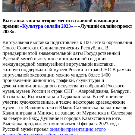
Выставка заняла второе место в главной номинации
премии
«Культура онлайн 2023»
– «Лучший онлайн-проект
2023».
Виртуальная выставка подготовлена к 100-летию образования
Союза Советских Социалистических Республик. В
преддверии этой знаменательной даты Государственный
Русский музей выступил с инициативой создания
международной межмузейной виртуальной выставки,
которую поддержали 56 музеев России и стран СНГ. В рамках
виртуальной экспозиции можно увидеть более 1400
произведений живописи, графики, скульптуры и
декоративно-прикладного искусства из собраний Русского
музея, музеев России и стран СНГ – Азербайджана, Беларуси,
Казахстана, Кыргызстана и Таджикистана. В ней приняли
участие художественные, а также некоторые краеведческие
музеи – от Владивостока и Южно-Сахалинска на востоке до
Калининграда и Минска на западе, от Мурманска и Салехарда
на севере до Баку, Душанбе и городов Казахстана на юге.
Выставка продолжает пополняться. 9 февраля 2023 года
Русский музей провел
онлайн-презентацию этого
масштабного межмузейного проекта
.