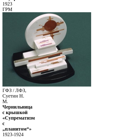
1923
ГРМ
ГФЗ / ЛФЗ,
Суетин Н.
М.
Чернильница
с крышкой
«Супрематизм
с
„планитом“»
1923-1924