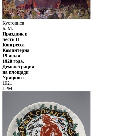
Кустодиев
Б. М.
Праздник в
честь II
Конгресса
Коминтерна
19 июля
1920 года.
Демонстрация
на площади
Урицкого
1921
ГРМ