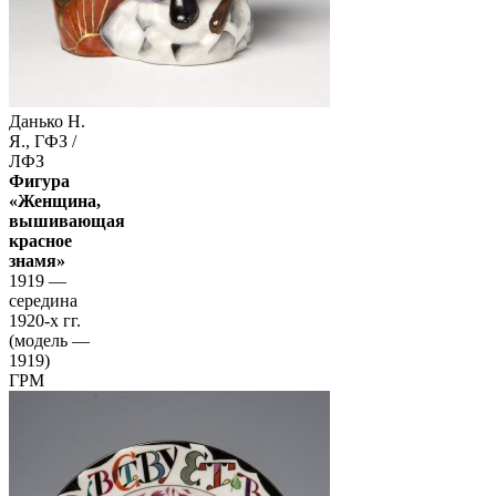
Данько Н.
Я., ГФЗ /
ЛФЗ
Фигура
«Женщина,
вышивающая
красное
знамя»
1919 —
середина
1920-х гг.
(модель —
1919)
ГРМ