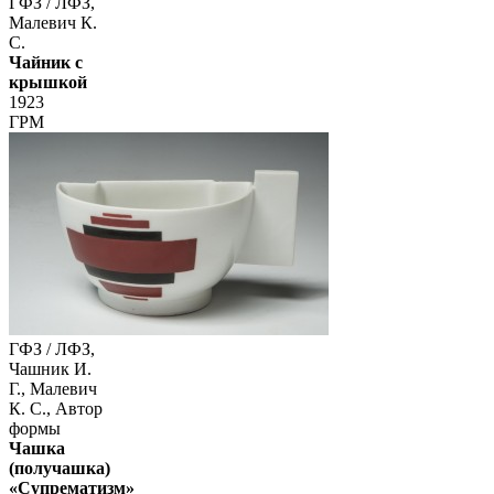
ГФЗ / ЛФЗ,
Малевич К.
С.
Чайник с
крышкой
1923
ГРМ
ГФЗ / ЛФЗ,
Чашник И.
Г., Малевич
К. С., Автор
формы
Чашка
(получашка)
«Супрематизм»