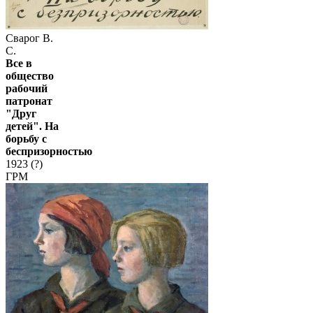
Сварог В.
С.
Все в
общество
рабочий
патронат
"Друг
детей". На
борьбу с
беспризорностью
1923 (?)
ГРМ