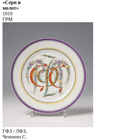
«Серп и
молот»
1919
ГРМ
ГФЗ / ЛФЗ,
Чехонин С.