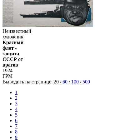
Неизвестный
художник
Красный
флот -
защита
СССР от
врагов
1924
ГРМ
Выводить на странице:
20
/
60
/
100
/
500
1
2
3
4
5
6
7
8
9