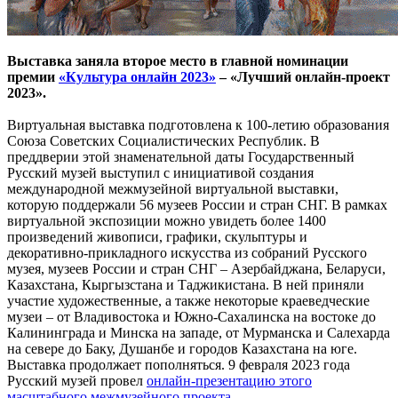
Выставка заняла второе место в главной номинации
премии
«Культура онлайн 2023»
– «Лучший онлайн-проект
2023».
Виртуальная выставка подготовлена к 100-летию образования
Союза Советских Социалистических Республик. В
преддверии этой знаменательной даты Государственный
Русский музей выступил с инициативой создания
международной межмузейной виртуальной выставки,
которую поддержали 56 музеев России и стран СНГ. В рамках
виртуальной экспозиции можно увидеть более 1400
произведений живописи, графики, скульптуры и
декоративно-прикладного искусства из собраний Русского
музея, музеев России и стран СНГ – Азербайджана, Беларуси,
Казахстана, Кыргызстана и Таджикистана. В ней приняли
участие художественные, а также некоторые краеведческие
музеи – от Владивостока и Южно-Сахалинска на востоке до
Калининграда и Минска на западе, от Мурманска и Салехарда
на севере до Баку, Душанбе и городов Казахстана на юге.
Выставка продолжает пополняться. 9 февраля 2023 года
Русский музей провел
онлайн-презентацию этого
масштабного межмузейного проекта
.