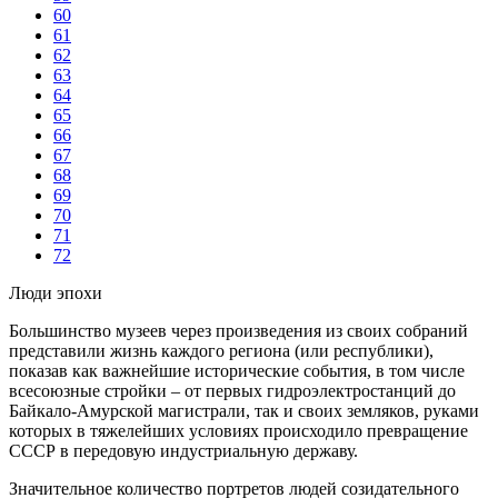
60
61
62
63
64
65
66
67
68
69
70
71
72
Люди эпохи
Большинство музеев через произведения из своих собраний
представили жизнь каждого региона (или республики),
показав как важнейшие исторические события, в том числе
всесоюзные стройки – от первых гидроэлектростанций до
Байкало-Амурской магистрали, так и своих земляков, руками
которых в тяжелейших условиях происходило превращение
СССР в передовую индустриальную державу.
Значительное количество портретов людей созидательного