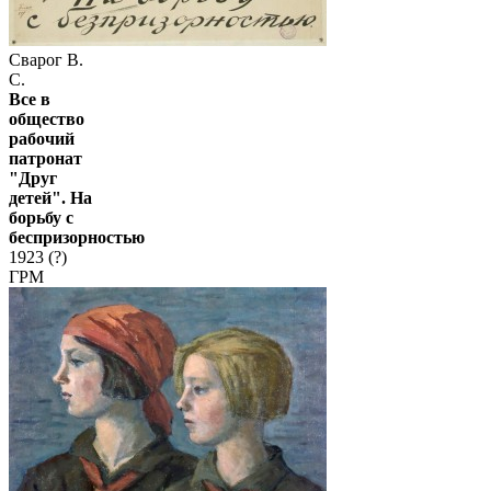
Сварог В.
С.
Все в
общество
рабочий
патронат
"Друг
детей". На
борьбу с
беспризорностью
1923 (?)
ГРМ