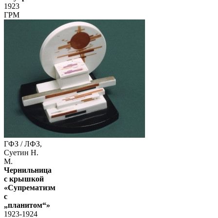
1923
ГРМ
ГФЗ / ЛФЗ,
Суетин Н.
М.
Чернильница
с крышкой
«Супрематизм
с
„планитом“»
1923-1924