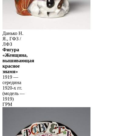
Данько Н.
Я., ГФЗ /
ЛФЗ
Фигура
«Женщина,
вышивающая
красное
знамя»
1919 —
середина
1920-х гг.
(модель —
1919)
ГРМ