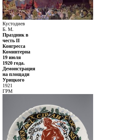
Кустодиев
Б. М.
Праздник в
честь II
Конгресса
Коминтерна
19 июля
1920 года.
Демонстрация
на площади
Урицкого
1921
ГРМ