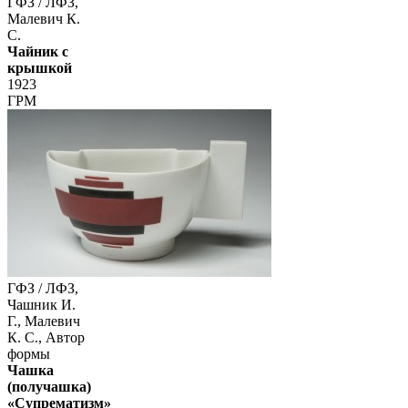
ГФЗ / ЛФЗ,
Малевич К.
С.
Чайник с
крышкой
1923
ГРМ
ГФЗ / ЛФЗ,
Чашник И.
Г., Малевич
К. С., Автор
формы
Чашка
(получашка)
«Супрематизм»