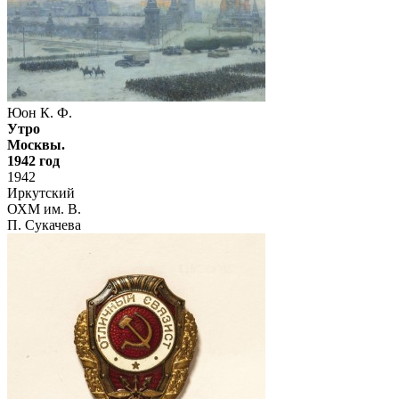
Юон К. Ф.
Утро
Москвы.
1942 год
1942
Иркутский
ОХМ им. В.
П. Сукачева