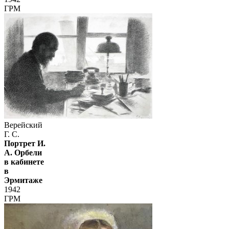
ГРМ
Верейский
Г. С.
Портрет И.
А. Орбели
в кабинете
в
Эрмитаже
1942
ГРМ