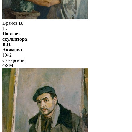
Ефанов В.
П.
Портрет
скульптора
В.П.
Акимова
1942
Самарский
ОХМ