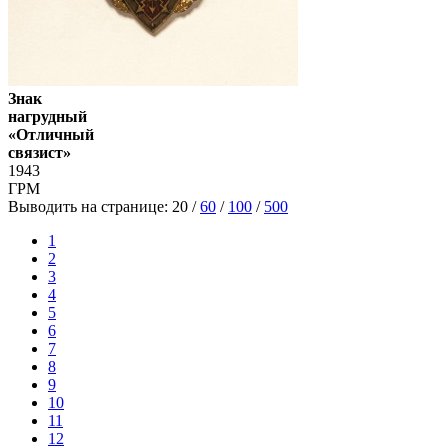
Знак
нагрудный
«Отличный
связист»
1943
ГРМ
Выводить на странице:
20
/
60
/
100
/
500
1
2
3
4
5
6
7
8
9
10
11
12