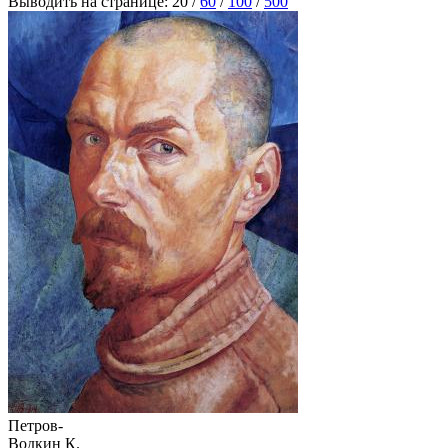
Выводить на странице:
20
/
60
/
100
/
500
Петров-
Водкин К.