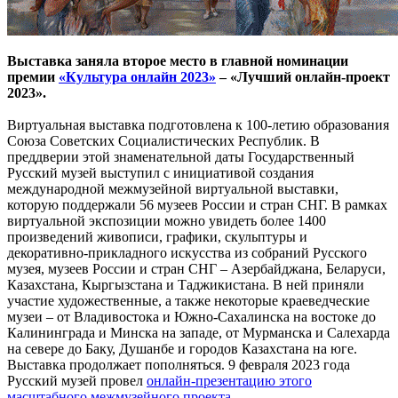
Выставка заняла второе место в главной номинации
премии
«Культура онлайн 2023»
– «Лучший онлайн-проект
2023».
Виртуальная выставка подготовлена к 100-летию образования
Союза Советских Социалистических Республик. В
преддверии этой знаменательной даты Государственный
Русский музей выступил с инициативой создания
международной межмузейной виртуальной выставки,
которую поддержали 56 музеев России и стран СНГ. В рамках
виртуальной экспозиции можно увидеть более 1400
произведений живописи, графики, скульптуры и
декоративно-прикладного искусства из собраний Русского
музея, музеев России и стран СНГ – Азербайджана, Беларуси,
Казахстана, Кыргызстана и Таджикистана. В ней приняли
участие художественные, а также некоторые краеведческие
музеи – от Владивостока и Южно-Сахалинска на востоке до
Калининграда и Минска на западе, от Мурманска и Салехарда
на севере до Баку, Душанбе и городов Казахстана на юге.
Выставка продолжает пополняться. 9 февраля 2023 года
Русский музей провел
онлайн-презентацию этого
масштабного межмузейного проекта
.