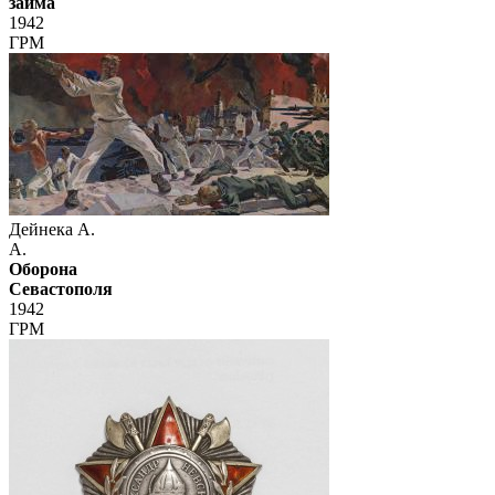
займа
1942
ГРМ
Дейнека А.
А.
Оборона
Севастополя
1942
ГРМ