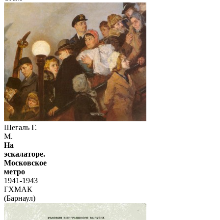
Шегаль Г.
М.
На
эскалаторе.
Московское
метро
1941-1943
ГХМАК
(Барнаул)