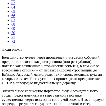
63
64
65
66
67
68
69
70
71
72
Люди эпохи
Большинство музеев через произведения из своих собраний
представили жизнь каждого региона (или республики),
показав как важнейшие исторические события, в том числе
всесоюзные стройки – от первых гидроэлектростанций до
Байкало-Амурской магистрали, так и своих земляков, руками
которых в тяжелейших условиях происходило превращение
СССР в передовую индустриальную державу.
Значительное количество портретов людей созидательного
труда, представленных на виртуальной выставке –
существенная черта искусства советской эпохи. Это, в первую
очередь, – результат государственной политики в сфере