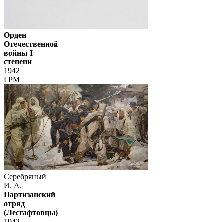
Орден
Отечественной
войны I
степени
1942
ГРМ
Серебряный
И. А.
Партизанский
отряд
(Лесгафтовцы)
1942