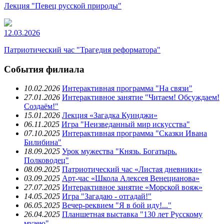
Лекция "Певец русской природы"
12.03.2026
Патриотический час "Трагедия реформатора"
События филиала
10.02.2026
Интерактивная программа "На связи"
27.01.2026
Интерактивное занятие "Читаем! Обсуждаем!
Создаём!"
15.01.2026
Лекция «Загадка Куинджи»
06.11.2025
Игра "Неизведанный мир искусства"
07.10.2025
Интерактивная программа "Сказки Ивана
Билибина"
18.09.2025
Урок мужества "Князь. Богатырь.
Полководец"
08.09.2025
Патриотический час «Листая дневники»
03.09.2025
Арт-час «Школа Алексея Венецианова»
27.07.2025
Интерактивное занятие «Морской вояж»
14.05.2025
Игра "Загадаю - отгадай!"
06.05.2025
Вечер-реквием "Я в бой иду!..."
26.04.2025
Планшетная выставка "130 лет Русскому
музею"