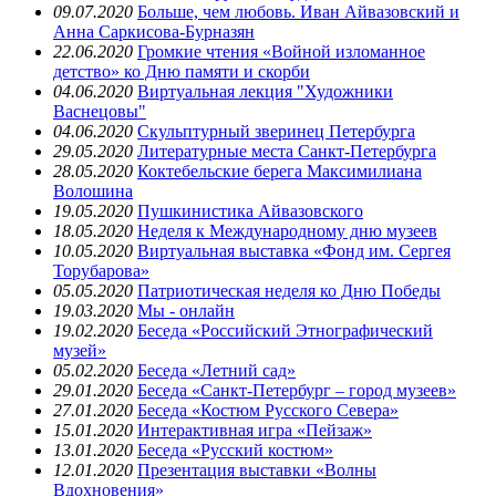
09.07.2020
Больше, чем любовь. Иван Айвазовский и
Анна Саркисова-Бурназян
22.06.2020
Громкие чтения «Войной изломанное
детство» ко Дню памяти и скорби
04.06.2020
Виртуальная лекция "Художники
Васнецовы"
04.06.2020
Скульптурный зверинец Петербурга
29.05.2020
Литературные места Санкт-Петербурга
28.05.2020
Коктебельские берега Максимилиана
Волошина
19.05.2020
Пушкинистика Айвазовского
18.05.2020
Неделя к Международному дню музеев
10.05.2020
Виртуальная выставка «Фонд им. Сергея
Торубарова»
05.05.2020
Патриотическая неделя ко Дню Победы
19.03.2020
Мы - онлайн
19.02.2020
Беседа «Российский Этнографический
музей»
05.02.2020
Беседа «Летний сад»
29.01.2020
Беседа «Санкт-Петербург – город музеев»
27.01.2020
Беседа «Костюм Русского Севера»
15.01.2020
Интерактивная игра «Пейзаж»
13.01.2020
Беседа «Русский костюм»
12.01.2020
Презентация выставки «Волны
Вдохновения»