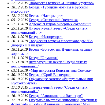
22.12.2019
Творческая встреча «Снежное кружево»
18.12.2019
Беседа «Турецкие мотивы в русском
искусстве»
12.12.2019
Беседа «Натюрморт»
05.12.2019
Беседа «Сказочный Эрмитаж»
27.11.2019
Арт-час "Остров бисерных сокровищ"
25.11.2019
Литературный вечер «Среди святых
воспоминаний …»
20.11.2019
Беседа «Натюрморт»
20.11.2019
Творческая встреча с востоковедом "Во
дворцах и в шатрах"
18.11.2019
Беседа «Во всех ты, Душенька, нарядах
хороша…».
14.11.2019
Беседа "Эрмитаж"
11.11.2019
Литературный вечер "Среди святых
воспоминаний..."
03.11.2019
«Мир искусства Константина Сомова»
30.10.2019
Беседа «Юрий Васнецов»
30.10.2019
Обучающее занятие «Виртуальный мир
Русского музея»
17.10.2019
Литературный вечер "Среди святых
воспоминаний..."
16.10.2019
Беседа "Аполлинарий Васнецов"
12.10.2019
Открытие выставки живописи, графики и
фотографии Софии Ивановны Кожариной "Мой