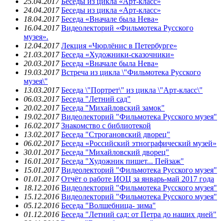
25.04.2017
Беседы из цикла «Арт-класс»
24.04.2017
Беседы из цикла «Арт-класс»
18.04.2017
Беседа «Вначале была Нева»
16.04.2017
Видеолекторий «Фильмотека Русского
музея».
12.04.2017
Лекция «Чюрлёнис в Петербурге»
21.03.2017
Беседа «Художники-сказочники»
20.03.2017
Беседа «Вначале была Нева»
19.03.2017
Встреча из цикла \"Фильмотека Русского
музея\"
13.03.2017
Беседа \"Портрет\" из цикла \"Арт-класс\"
06.03.2017
Беседа "Летний сад"
20.02.2017
Беседа "Михайловский замок"
19.02.2017
Видеолекторий "Фильмотека Русского музея"
16.02.2017
Знакомство с библиотекой
13.02.2017
Беседа "Строгановский дворец"
06.02.2017
Беседа «Российский этнографический музей»
30.01.2017
Беседа "Михайловский дворец"
16.01.2017
Беседа "Художник пишет... Пейзаж"
15.01.2017
Видеолекторий "Фильмотека Русского музея"
01.01.2017
Отчёт о работе ИОЦ за январь-май 2017 года
18.12.2016
Видеолекторий "Фильмотека Русского музея"
15.12.2016
Видеолекторий "Фильмотека Русского музея"
05.12.2016
Беседа "Волшебница- зима"
01.12.2016
Беседа "Летний сад: от Петра до наших дней"