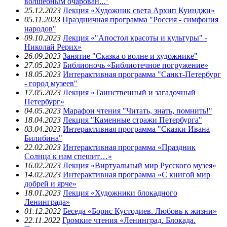
волшебным очарован..."
25.12.2023
Лекция «Художник света Архип Куинджи»
05.11.2023
Праздничная программа "Россия - симфония
народов"
09.10.2023
Лекция «"Апостол красоты и культуры" -
Николай Рерих»
26.09.2023
Занятие "Сказка о волне и художнике"
27.05.2023
Библионочь «Библиотечное погружение»
18.05.2023
Интерактивная программа "Санкт-Петербург
- город музеев"
17.05.2023
Лекция «Таинственный и загадочный
Петербург»
04.05.2023
Марафон чтения "Читать, знать, помнить!"
18.04.2023
Лекция "Каменные стражи Петербурга"
03.04.2023
Интерактивная программа "Сказки Ивана
Билибина"
22.02.2023
Интерактивная программа «Праздник
Солнца к нам спешит…»
16.02.2023
Лекция «Виртуальный мир Русского музея»
14.02.2023
Интерактивная программа «С книгой мир
добрей и ярче»
18.01.2023
Лекция «Художники блокадного
Ленинграда»
01.12.2022
Беседа «Борис Кустодиев. Любовь к жизни»
22.11.2022
Громкие чтения «Ленинград. Блокада.