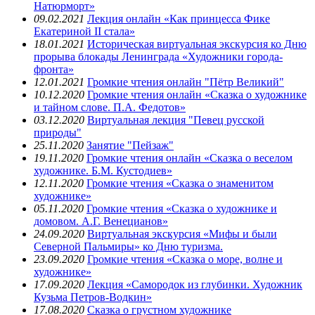
Натюрморт»
09.02.2021
Лекция онлайн «Как принцесса Фике
Екатериной II стала»
18.01.2021
Историческая виртуальная экскурсия ко Дню
прорыва блокады Ленинграда «Художники города-
фронта»
12.01.2021
Громкие чтения онлайн "Пётр Великий"
10.12.2020
Громкие чтения онлайн «Сказка о художнике
и тайном слове. П.А. Федотов»
03.12.2020
Виртуальная лекция "Певец русской
природы"
25.11.2020
Занятие "Пейзаж"
19.11.2020
Громкие чтения онлайн «Сказка о веселом
художнике. Б.М. Кустодиев»
12.11.2020
Громкие чтения «Сказка о знаменитом
художнике»
05.11.2020
Громкие чтения «Сказка о художнике и
домовом. А.Г. Венецианов»
24.09.2020
Виртуальная экскурсия «Мифы и были
Северной Пальмиры» ко Дню туризма.
23.09.2020
Громкие чтения «Сказка о море, волне и
художнике»
17.09.2020
Лекция «Самородок из глубинки. Художник
Кузьма Петров-Водкин»
17.08.2020
Сказка о грустном художнике