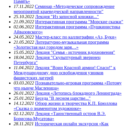
Память»
17.11.2022
Семинар «Методическое сопровождение
мероприятий краеведческой направленности"
25.10.2022
Лекция "Из записной книжки..."
21.09.2022
Интерактивная программа "Морские сказки"
02.06.2022
Интерактивная программа «Пушкинистика
Айвазовского»
24.05.2022
Мастер-класс по каллиграфии «Аз, Буки»
21.05.2022
Литературно-музыкальная программа
«Золотистая над городом заря…»
15.05.2022
Лекция "Семья - источник вдохновения"
18.04.2022
Лекция "Скульптурный зверинец
Петербурга"
11.04.2022
Лекция "Воин Красной армии! Спаси!" к
Международному дню освобождения узников
фашистских лагерей
03.03.2022
Познавательно-игровая программа «Потому
что нынче Масленица»
26.01.2022
Лекция «Летопись блокадного Ленинграда»
25.01.2022
Беседа "В лесном царстве..."
14.12.2021
Обзор жизни и творчества К.П. Брюллова
«Сказка о знаменитом художнике»
02.12.2021
Лекция «Таинственный остров В.Э.
Борисова-Мусатова»
28.11.2021
Историческая онлайн экскурсия «Как