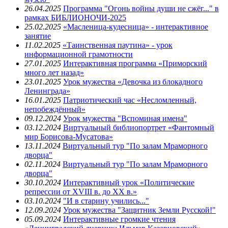
26.04.2025
Программа "Огонь войны души не сжёг..." в
рамках БИБЛИОНОЧИ-2025
25.02.2025
«Масленица-кудесница» - интерактивное
занятие
11.02.2025
«Таинственная паутина» - урок
информационной грамотности
27.01.2025
Интерактивная программа «Приморский
много лет назад»
23.01.2025
Урок мужества «Девочка из блокадного
Ленинграда»
16.01.2025
Патриотический час «Несломленный,
непобеждённый»
09.12.2024
Урок мужества "Вспоминая имена"
03.12.2024
Виртуальный библиопортрет «Фантомный
мир Борисова-Мусатова»
13.11.2024
Виртуальный тур "По залам Мраморного
дворца"
02.11.2024
Виртуальный тур "По залам Мраморного
дворца"
30.10.2024
Интерактивный урок «Политические
репрессии от XVIII в. до ХХ в.»
03.10.2024
"И в старину учились..."
12.09.2024
Урок мужества "Защитник Земли Русской!"
05.09.2024
Интерактивные громкие чтения