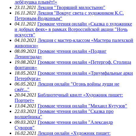
лебёдушка плывёт!»
23.11.2021
Лекция "Творящий милостыню"
16.11.2021
Лекция "Вокруг света с художником К.С.
Петровым-Водкиным"
04.11.2021
Громкие чтения онлайн «Сказка о художнике
и добрых феях» в рамках Всероссийской акции "Ночь
искусств"
04.10.2021
Лекция с мастер-классом «Мастера палехской
живописи»
08.09.2021
Громкие чтения онлайн «Подвиг
Ленинграда»
19.08.2021
Громкие чтения онлайн «Петергоф. Столица
фонтанов»
18.05.2021
Громкие чтения онлайн «Триумфальные арки
Петербурга»
06.05.2021
Лекция онлайн "Огонь войны души не
сжёг..."
20.04.2021
Библиотечный квилт «Художник пишет:
Портрет»
13.04.2021
Громкие чтения онлайн "Михаил Кутузов"
22.03.2021
Громкие чтения онлайн "Сказка про
волшебника"
09.03.2021
Громкие чтения онлайн "Александр
Суворов"
16.02.2021
Лекция онлайн «Художник пишет: