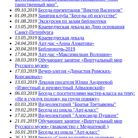
таинственный мир".
09.10.2019
Беседа-презентация "Виктор Васнецов"
01.09.2019
Занятия клуба "Беседы об искусстве"
01.08.2019
Экскурсия по залам библиотеки
13.05.2019
Краеведческая декада ко Дню основания
Санкт-Петербурга
13.05.2019
Краеведческая декада
24.04.2019
Арт-час «Анна Ахматова»
20.04.2019
Библионочь-2019
17.04.2019
Арт-час «Максимилиан Волошин»
18.03.2019
Обучающее занятие «Виртуальный мир
Русского музея»
17.03.2019
Вечер-элегия «Династия Римских-
Корсаковых»
13.03.2019
Лекция писателя Юлии Андреевой
«Известный и неизвестный Айвазовский»
06.03.2019
Беседа с посетителями мастер-класса на тему:
«Не в сундук положу, на груди повяжу»
03.03.2019
Видеолекторий "Братья Третьяковы"
19.02.2019
Беседа из цикла "Арт-класс"
17.02.2019
Видеолекторий "Александр Пушкин"
21.01.2019
Обучающее занятие «Виртуальный мир
Русского музея» (знакомство с Медиатекой )
16.01.2019
Беседы из цикла "Арт-класс"
26.12.2018
беседа «Сном волшебным очарован…»