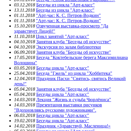
03.12.2018
Беседы из цикла "Арт-класс"
13.11.2018
Беседы из цикла "Арт-класс"
01.11.2018
"Арт-час: К. С. Петров-Водкин"
01.11.2018
"Арт-час: К. С. Петров-Водкин"
15.10.2018
Озвученная выставка-просмотр "Да
здравствует Лицей!"
11.10.2018
Цикл занятий "Арт-класс"
04.10.2018
Занятия клуба "Беседы об искусстве"
04.10.2018
Экскурсия по залам библиотеки
06.09.2018
Занятия клуба "Беседы об искусстве"
17.05.2018
Беседа "Коктебельские берега Максимилиана
Волошина"
03.05.2018
Беседы цикла "Арт-класс"
25.04.2018
Беседа "Гжель" из цикла "Хоббитека"
12.04.2018
Праздник Пасхи "Святись, святись Великий
день!"
05.04.2018
Занятия клуба "Беседы об искусстве"
05.04.2018
Беседы цикла "Арт-класс"
14.03.2018
Лекция "Жизнь и судьба Чюрлёниса"
14.03.2018
Презентация выставки рисунков
"Вдохновляясь русскими художниками".
06.03.2018
Беседы цикла "Арт-класс"
19.02.2018
Беседы цикла "Арт-класс"
14.02.2018
Праздник «Здравствуй, Масленица!»